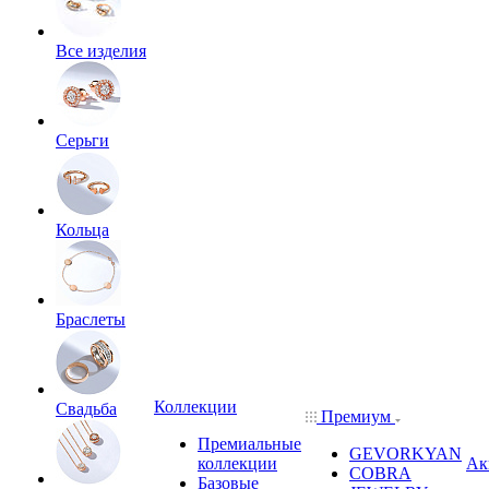
Все изделия
Серьги
Кольца
Браслеты
Коллекции
Свадьба
Премиум
Премиальные
GEVORKYAN
коллекции
Ак
COBRA
Базовые