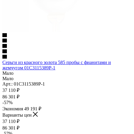
Серьги из красного золота 585 пробы с фианитами и
жемчугом 01С3115389Р-1
Мало
Мало
Арт.: 01С3115389Р-1
37 110
₽
86 301
₽
-
57
%
Экономия
49 191
₽
Варианты цен
37 110
₽
86 301
₽
-
57
%