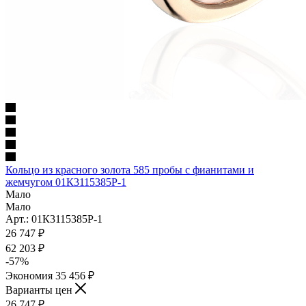
Кольцо из красного золота 585 пробы с фианитами и
жемчугом 01К3115385Р-1
Мало
Мало
Арт.: 01К3115385Р-1
26 747
₽
62 203
₽
-
57
%
Экономия
35 456
₽
Варианты цен
26 747
₽