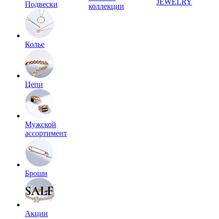
JEWELRY
Подвески
коллекции
Колье
Цепи
Мужской
ассортимент
Броши
Акции