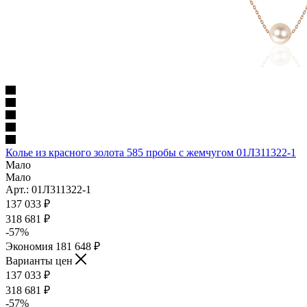
Колье из красного золота 585 пробы с жемчугом 01Л311322-1
Мало
Мало
Арт.: 01Л311322-1
137 033
₽
318 681
₽
-
57
%
Экономия
181 648
₽
Варианты цен
137 033
₽
318 681
₽
-
57
%