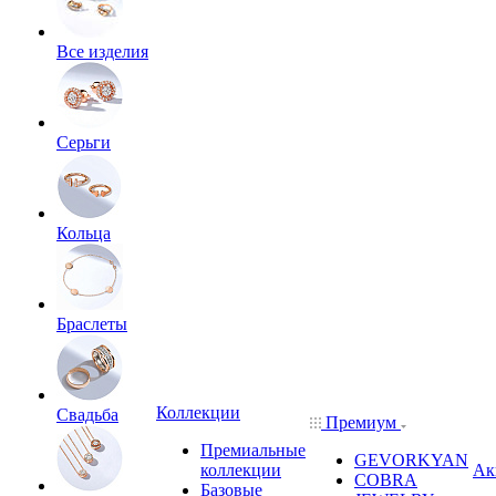
Все изделия
Серьги
Кольца
Браслеты
Коллекции
Свадьба
Премиум
Премиальные
GEVORKYAN
коллекции
Ак
COBRA
Базовые