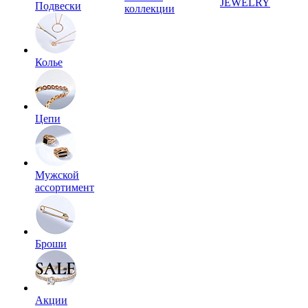
JEWELRY
Подвески
коллекции
Колье
Цепи
Мужской
ассортимент
Броши
Акции