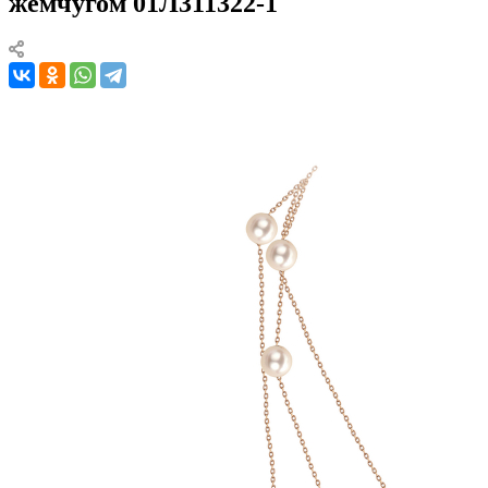
жемчугом 01Л311322-1