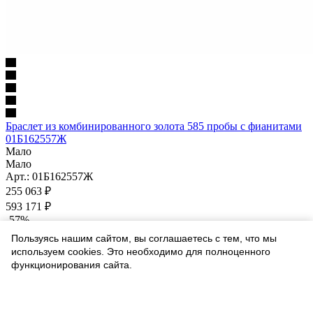
Браслет из комбинированного золота 585 пробы с фианитами
01Б162557Ж
Мало
Мало
Арт.: 01Б162557Ж
255 063
₽
593 171
₽
-
57
%
Экономия
338 108
₽
Пользуясь нашим сайтом, вы соглашаетесь с тем, что мы
Варианты цен
используем cookies. Это необходимо для полноценного
255 063
₽
функционирования сайта.
593 171
₽
Соглашаюсь
-
57
%
Экономия
338 108
₽