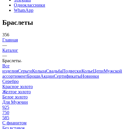
Одноклассники
WhatsApp
Браслеты
356
Главная
—
Каталог
—
Браслеты
Все
изделия
Серьги
Кольца
Свадьба
Подвески
Колье
Цепи
Мужской
ассортимент
Броши
Акции
Сертификаты
Новинки
Серебро
Красное золото
Желтое золото
Белое золото
Для Мужчин
925
750
585
С фианитом
Без вставок