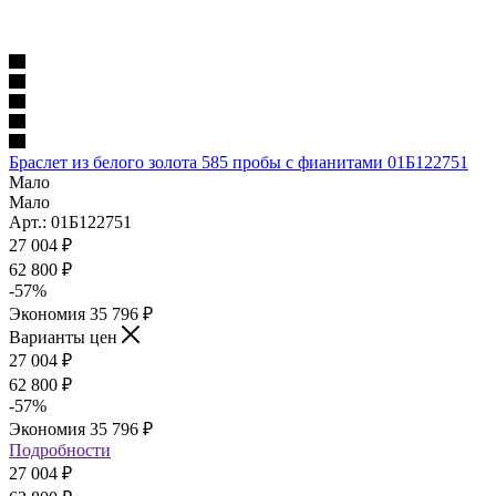
Браслет из белого золота 585 пробы с фианитами 01Б122751
Мало
Мало
Арт.: 01Б122751
27 004
₽
62 800
₽
-
57
%
Экономия
35 796
₽
Варианты цен
27 004
₽
62 800
₽
-
57
%
Экономия
35 796
₽
Подробности
27 004
₽