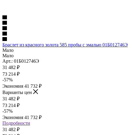
Браслет из красного золота 585 пробы с эмалью 01Б012746Э
Мало
Мало
Арт.: 01Б012746Э
31 482
₽
73 214
₽
-
57
%
Экономия
41 732
₽
Варианты цен
31 482
₽
73 214
₽
-
57
%
Экономия
41 732
₽
Подробности
31 482
₽