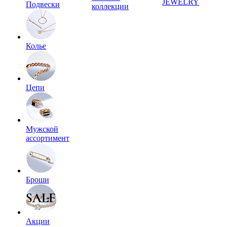
JEWELRY
Подвески
коллекции
Колье
Цепи
Мужской
ассортимент
Броши
Акции