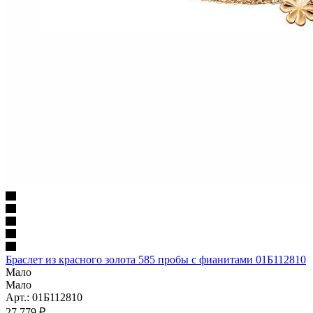
Браслет из красного золота 585 пробы с фианитами 01Б112810
Мало
Мало
Арт.: 01Б112810
27 779
₽