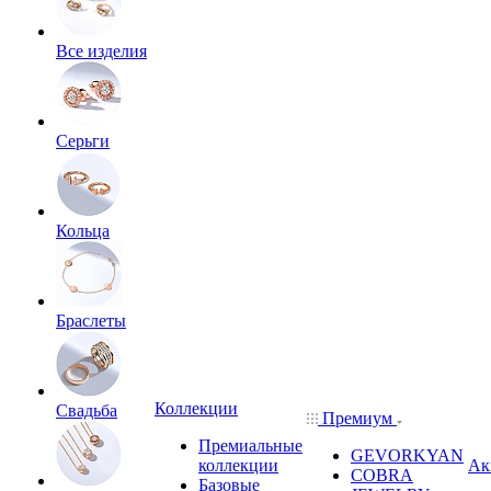
Все изделия
Серьги
Кольца
Браслеты
Коллекции
Свадьба
Премиум
Премиальные
GEVORKYAN
коллекции
Ак
COBRA
Базовые