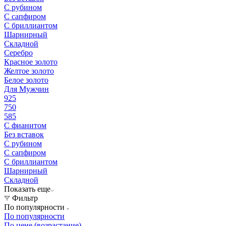
С рубином
С сапфиром
С бриллиантом
Шарнирный
Складной
Серебро
Красное золото
Желтое золото
Белое золото
Для Мужчин
925
750
585
С фианитом
Без вставок
С рубином
С сапфиром
С бриллиантом
Шарнирный
Складной
Показать еще
Фильтр
По популярности
По популярности
По цене (возрастание)