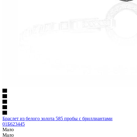
Браслет из белого золота 585 пробы с бриллиантами
01Б623445
Мало
Мало