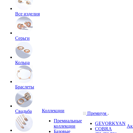
Все изделия
Серьги
Кольца
Браслеты
Коллекции
Свадьба
Премиум
Премиальные
GEVORKYAN
коллекции
Ак
COBRA
Базовые