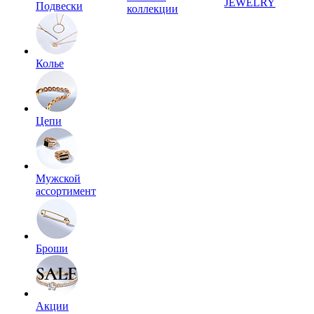
JEWELRY
Подвески
коллекции
Колье
Цепи
Мужской
ассортимент
Броши
Акции