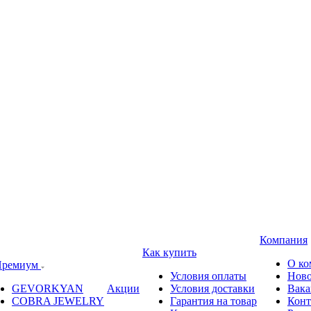
Компания
Как купить
О ко
ремиум
Условия оплаты
Ново
GEVORKYAN
Акции
Условия доставки
Вака
COBRA JEWELRY
Гарантия на товар
Конт