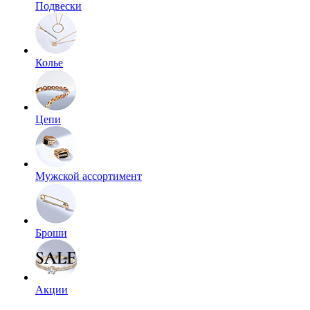
Подвески
Колье
Цепи
Мужской ассортимент
Броши
Акции