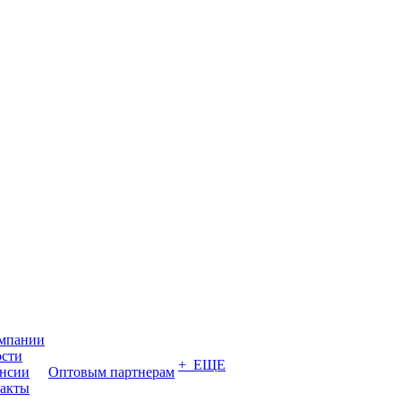
мпании
сти
+ ЕЩЕ
нсии
Оптовым партнерам
акты