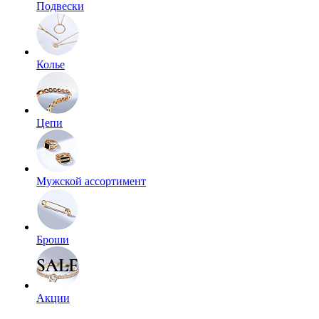
Подвески
Колье
Цепи
Мужской ассортимент
Броши
Акции