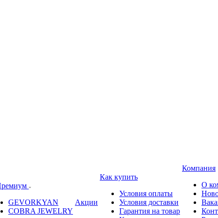
Компания
Как купить
О ко
ремиум
Условия оплаты
Ново
GEVORKYAN
Акции
Условия доставки
Вака
COBRA JEWELRY
Гарантия на товар
Конт