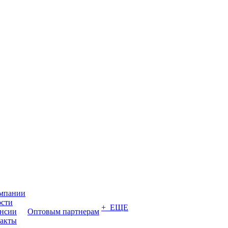
мпании
сти
+ ЕЩЕ
нсии
Оптовым партнерам
акты