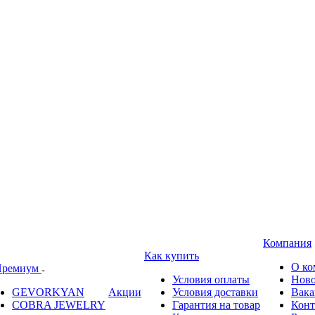
Компания
Как купить
О ко
ремиум
Условия оплаты
Ново
GEVORKYAN
Акции
Условия доставки
Вака
COBRA JEWELRY
Гарантия на товар
Конт