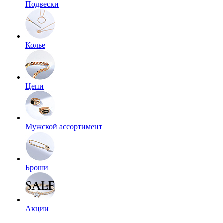
Подвески
Колье
Цепи
Мужской ассортимент
Броши
Акции