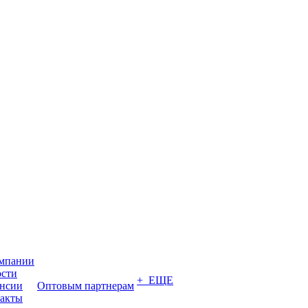
мпании
сти
+ ЕЩЕ
нсии
Оптовым партнерам
акты