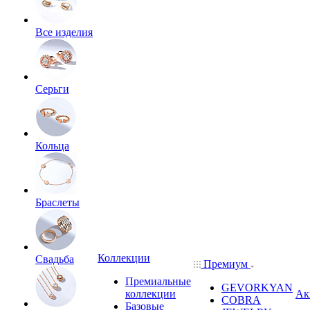
Все изделия
Серьги
Кольца
Браслеты
Коллекции
Свадьба
Премиум
Премиальные
GEVORKYAN
коллекции
Ак
COBRA
Базовые