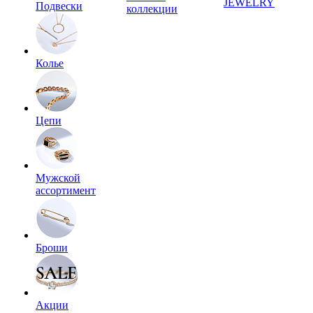
JEWELRY
Подвески
коллекции
Колье
Цепи
Мужской
ассортимент
Броши
Акции