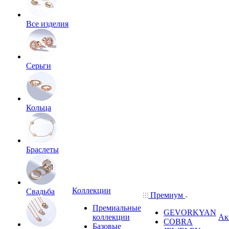
Все изделия
Серьги
Кольца
Браслеты
Коллекции
Свадьба
Премиум
Премиальные
GEVORKYAN
коллекции
Ак
COBRA
Базовые