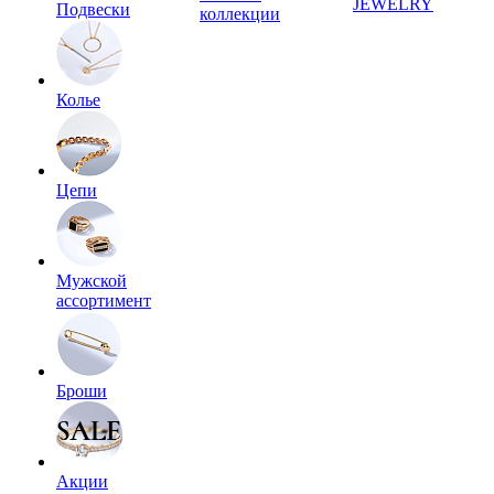
JEWELRY
Подвески
коллекции
Колье
Цепи
Мужской
ассортимент
Броши
Акции