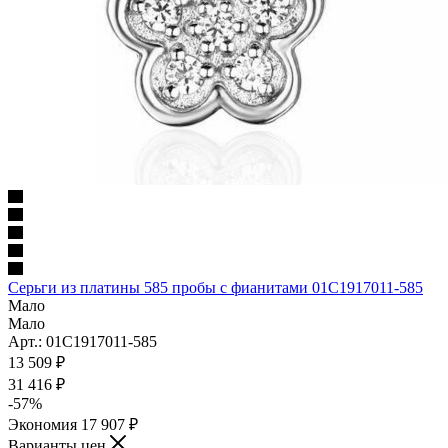
Серьги из платины 585 пробы с фианитами 01С1917011-585
Мало
Мало
Арт.: 01С1917011-585
13 509
₽
31 416
₽
-
57
%
Экономия
17 907
₽
Варианты цен