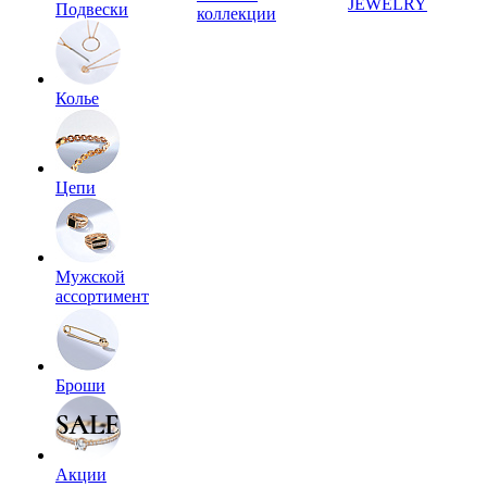
JEWELRY
Подвески
коллекции
Колье
Цепи
Мужской
ассортимент
Броши
Акции