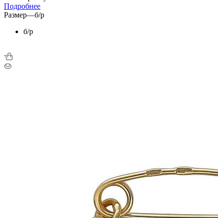
Подробнее
Размер
—
б/р
б/р