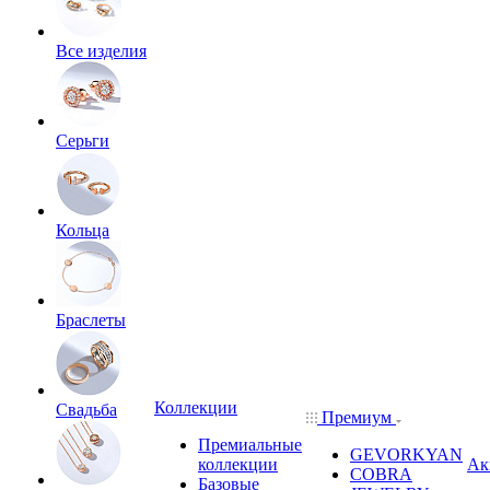
Все изделия
Серьги
Кольца
Браслеты
Коллекции
Свадьба
Премиум
Премиальные
GEVORKYAN
коллекции
Ак
COBRA
Базовые