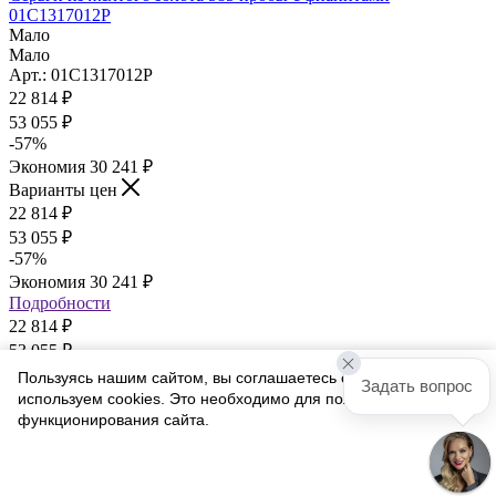
01С1317012Р
Мало
Мало
Арт.: 01С1317012Р
22 814
₽
53 055
₽
-
57
%
Экономия
30 241
₽
Варианты цен
22 814
₽
53 055
₽
-
57
%
Экономия
30 241
₽
Подробности
22 814
₽
53 055
₽
-
57
%
Пользуясь нашим сайтом, вы соглашаетесь с тем, что мы
Задать вопрос
Экономия
30 241
₽
используем cookies. Это необходимо для полноценного
Варианты цен
функционирования сайта.
22 814
₽
Соглашаюсь
53 055
₽
-
57
%