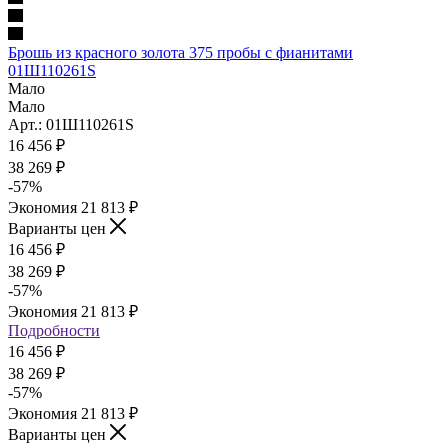
Брошь из красного золота 375 пробы с фианитами
01Ш110261S
Мало
Мало
Арт.: 01Ш110261S
16 456
₽
38 269
₽
-
57
%
Экономия
21 813
₽
Варианты цен
16 456
₽
38 269
₽
-
57
%
Экономия
21 813
₽
Подробности
16 456
₽
38 269
₽
-
57
%
Экономия
21 813
₽
Варианты цен