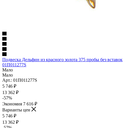
Подвеска Дельфин из красного золота 375 пробы без вставок
01П011277S
Мало
Мало
Арт.: 01П011277S
5 746
₽
13 362
₽
-
57
%
Экономия
7 616
₽
Варианты цен
5 746
₽
13 362
₽
-
57
%