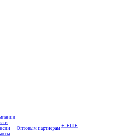
мпании
сти
+ ЕЩЕ
нсии
Оптовым партнерам
акты