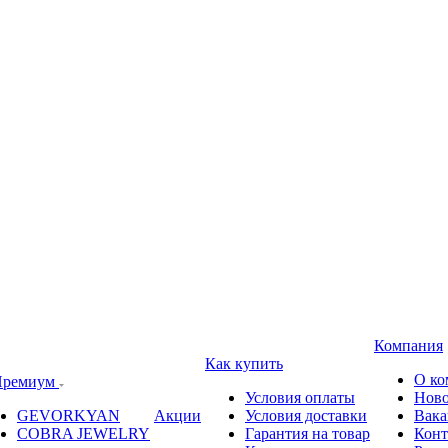
Компания
Как купить
О ко
ремиум
Условия оплаты
Ново
GEVORKYAN
Акции
Условия доставки
Вака
COBRA JEWELRY
Гарантия на товар
Конт