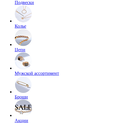
Подвески
Колье
Цепи
Мужской ассортимент
Броши
Акции