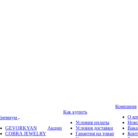
Компания
Как купить
О ко
ремиум
Условия оплаты
Ново
GEVORKYAN
Акции
Условия доставки
Вака
COBRA JEWELRY
Гарантия на товар
Конт