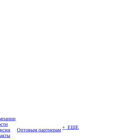
мпании
сти
+ ЕЩЕ
нсии
Оптовым партнерам
акты