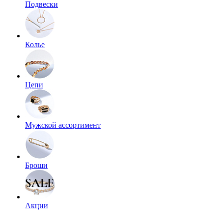
Подвески
Колье
Цепи
Мужской ассортимент
Броши
Акции