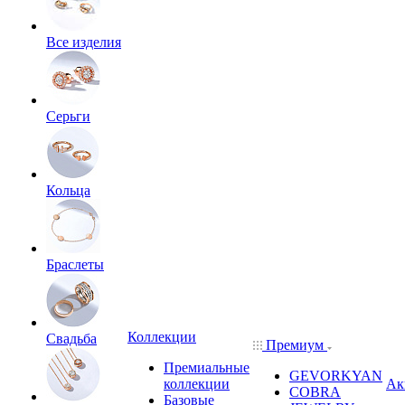
Все изделия
Серьги
Кольца
Браслеты
Коллекции
Свадьба
Премиум
Премиальные
GEVORKYAN
коллекции
Ак
COBRA
Базовые