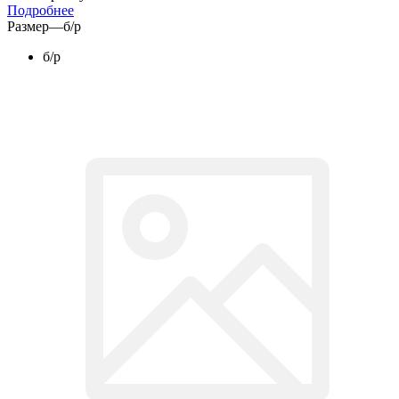
Подробнее
Размер
—
б/р
б/р