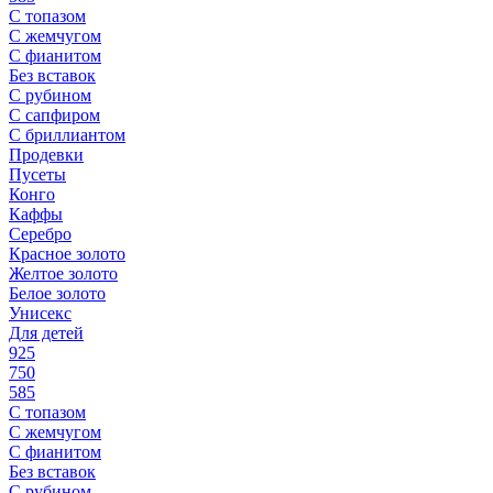
С топазом
С жемчугом
С фианитом
Без вставок
С рубином
С сапфиром
С бриллиантом
Продевки
Пусеты
Конго
Каффы
Серебро
Красное золото
Желтое золото
Белое золото
Унисекс
Для детей
925
750
585
С топазом
С жемчугом
С фианитом
Без вставок
С рубином