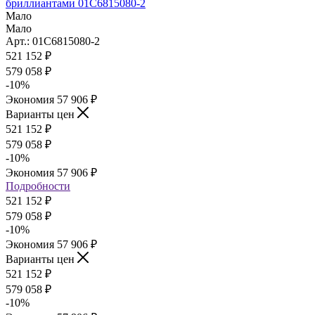
бриллиантами 01С6815080-2
Мало
Мало
Арт.: 01С6815080-2
521 152
₽
579 058
₽
-
10
%
Экономия
57 906
₽
Варианты цен
521 152
₽
579 058
₽
-
10
%
Экономия
57 906
₽
Подробности
521 152
₽
579 058
₽
-
10
%
Экономия
57 906
₽
Варианты цен
521 152
₽
579 058
₽
-
10
%