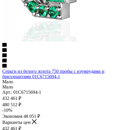
Серьги из белого золота 750 пробы с изумрудами и
бриллиантами 01С6715694-1
Мало
Мало
Арт.: 01С6715694-1
432 461
₽
480 512
₽
-
10
%
Экономия
48 051
₽
Варианты цен
432 461
₽