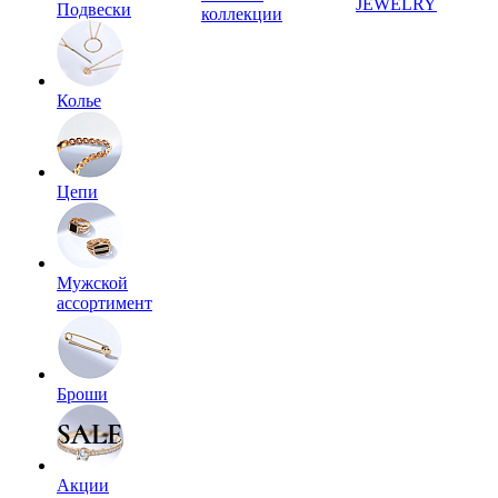
JEWELRY
Подвески
коллекции
Колье
Цепи
Мужской
ассортимент
Броши
Акции