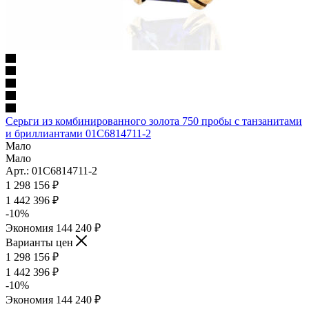
Серьги из комбинированного золота 750 пробы с танзанитами
и бриллиантами 01С6814711-2
Мало
Мало
Арт.: 01С6814711-2
1 298 156
₽
1 442 396
₽
-
10
%
Экономия
144 240
₽
Варианты цен
1 298 156
₽
1 442 396
₽
-
10
%
Экономия
144 240
₽