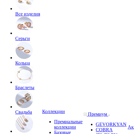
Все изделия
Серьги
Кольца
Браслеты
Коллекции
Свадьба
Премиум
Премиальные
GEVORKYAN
коллекции
Ак
COBRA
Базовые