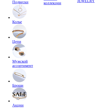
JEWELRY
Подвески
коллекции
Колье
Цепи
Мужской
ассортимент
Броши
Акции