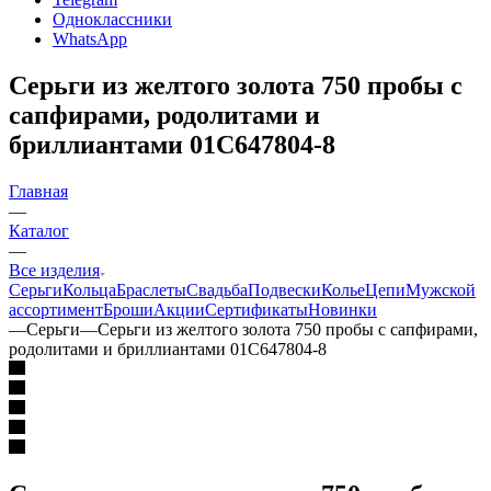
Одноклассники
WhatsApp
Серьги из желтого золота 750 пробы с
сапфирами, родолитами и
бриллиантами 01С647804-8
Главная
—
Каталог
—
Все изделия
Серьги
Кольца
Браслеты
Свадьба
Подвески
Колье
Цепи
Мужской
ассортимент
Броши
Акции
Сертификаты
Новинки
—
Серьги
—
Серьги из желтого золота 750 пробы с сапфирами,
родолитами и бриллиантами 01С647804-8