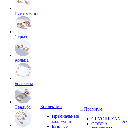
Все изделия
Серьги
Кольца
Браслеты
Коллекции
Свадьба
Премиум
Премиальные
GEVORKYAN
коллекции
Ак
COBRA
Базовые