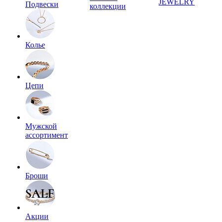
JEWELRY
Подвески
коллекции
Колье
Цепи
Мужской
ассортимент
Броши
Акции