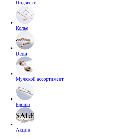
Подвески
Колье
Цепи
Мужской ассортимент
Броши
Акции