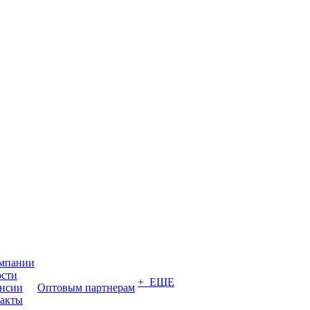
мпании
сти
+ ЕЩЕ
нсии
Оптовым партнерам
акты