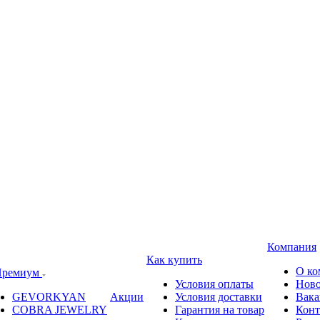
Компания
Как купить
О ко
ремиум
Условия оплаты
Ново
GEVORKYAN
Акции
Условия доставки
Вака
COBRA JEWELRY
Гарантия на товар
Конт