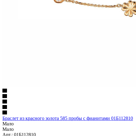
Браслет из красного золота 585 пробы с фианитами 01Б112810
Мало
Мало
Арт.: 01Б112810