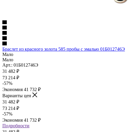
Браслет из красного золота 585 пробы с эмалью 01Б012746Э
Мало
Мало
Арт.: 01Б012746Э
31 482
₽
73 214
₽
-
57
%
Экономия
41 732
₽
Варианты цен
31 482
₽
73 214
₽
-
57
%
Экономия
41 732
₽
Подробности
31 482
₽