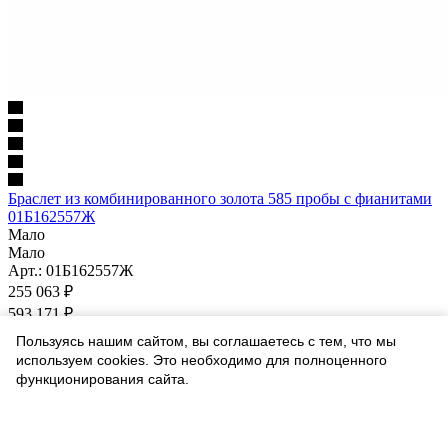
Браслет из комбинированного золота 585 пробы с фианитами
01Б162557Ж
Мало
Мало
Арт.: 01Б162557Ж
255 063
₽
593 171
₽
-
57
%
Пользуясь нашим сайтом, вы соглашаетесь с тем, что мы
Экономия
338 108
₽
используем cookies. Это необходимо для полноценного
Варианты цен
функционирования сайта.
255 063
₽
593 171
₽
Соглашаюсь
-
57
%