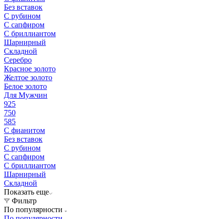
Без вставок
С рубином
С сапфиром
С бриллиантом
Шарнирный
Складной
Серебро
Красное золото
Желтое золото
Белое золото
Для Мужчин
925
750
585
С фианитом
Без вставок
С рубином
С сапфиром
С бриллиантом
Шарнирный
Складной
Показать еще
Фильтр
По популярности
По популярности