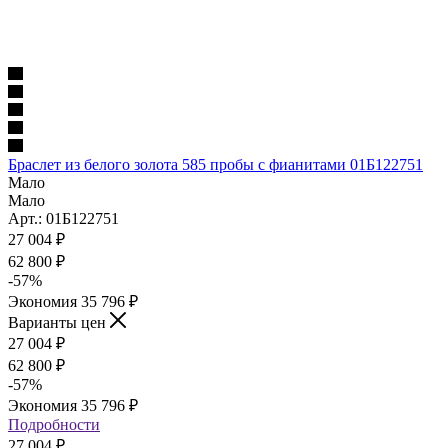
Браслет из белого золота 585 пробы с фианитами 01Б122751
Мало
Мало
Арт.: 01Б122751
27 004
₽
62 800
₽
-
57
%
Экономия
35 796
₽
Варианты цен
27 004
₽
62 800
₽
-
57
%
Экономия
35 796
₽
Подробности
27 004
₽