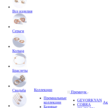
Все изделия
Серьги
Кольца
Браслеты
Коллекции
Свадьба
Премиум
Премиальные
GEVORKYAN
коллекции
Ак
COBRA
Базовые