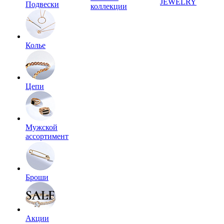
JEWELRY
Подвески
коллекции
Колье
Цепи
Мужской
ассортимент
Броши
Акции