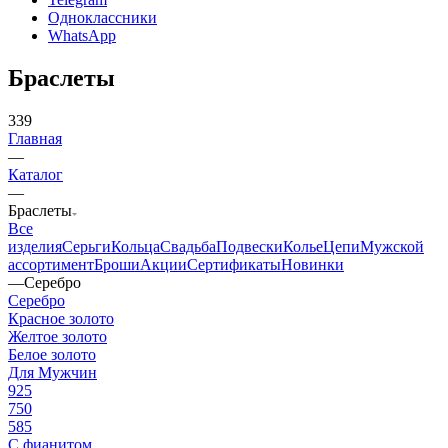
Одноклассники
WhatsApp
Браслеты
339
Главная
—
Каталог
—
Браслеты
Все
изделия
Серьги
Кольца
Свадьба
Подвески
Колье
Цепи
Мужской
ассортимент
Броши
Акции
Сертификаты
Новинки
—
Серебро
Серебро
Красное золото
Желтое золото
Белое золото
Для Мужчин
925
750
585
С фианитом