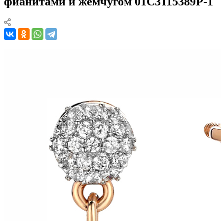
фианитами и жемчугом 01С3115389Р-1