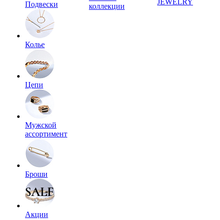
JEWELRY
Подвески
коллекции
Колье
Цепи
Мужской
ассортимент
Броши
Акции