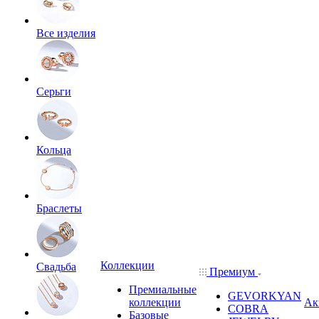
Все изделия
Серьги
Кольца
Браслеты
Коллекции
Свадьба
Премиум
Премиальные
GEVORKYAN
коллекции
Ак
COBRA
Базовые