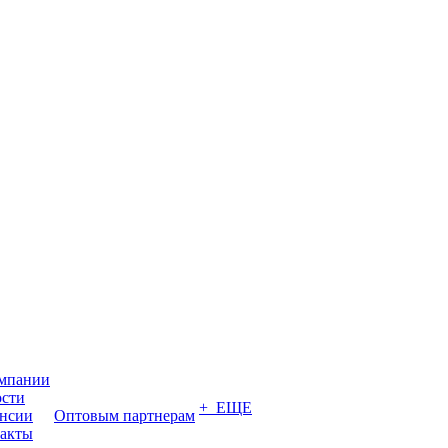
мпании
сти
+ ЕЩЕ
нсии
Оптовым партнерам
акты