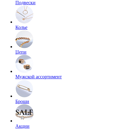
Подвески
Колье
Цепи
Мужской ассортимент
Броши
Акции