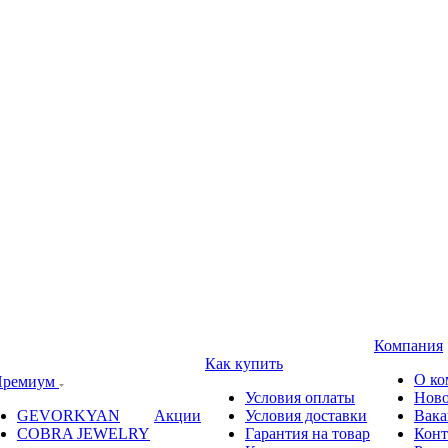
Компания
Как купить
О ко
ремиум
Условия оплаты
Ново
GEVORKYAN
Акции
Условия доставки
Вака
COBRA JEWELRY
Гарантия на товар
Конт