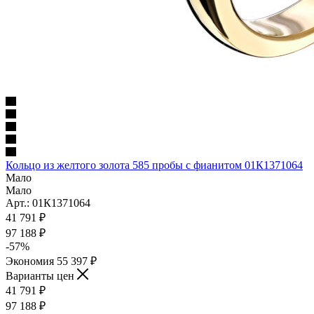
Кольцо из желтого золота 585 пробы c фианитом 01К1371064
Мало
Мало
Арт.: 01К1371064
41 791
₽
97 188
₽
-
57
%
Экономия
55 397
₽
Варианты цен
41 791
₽
97 188
₽