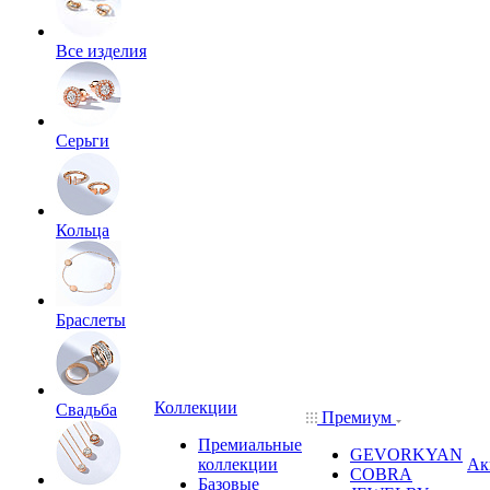
Все изделия
Серьги
Кольца
Браслеты
Коллекции
Свадьба
Премиум
Премиальные
GEVORKYAN
коллекции
Ак
COBRA
Базовые