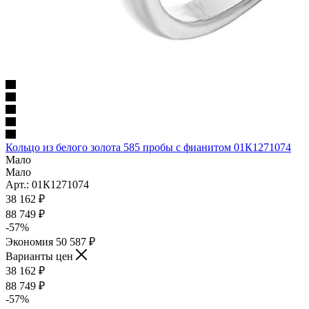
Кольцо из белого золота 585 пробы с фианитом 01К1271074
Мало
Мало
Арт.: 01К1271074
38 162
₽
88 749
₽
-
57
%
Экономия
50 587
₽
Варианты цен
38 162
₽
88 749
₽
-
57
%