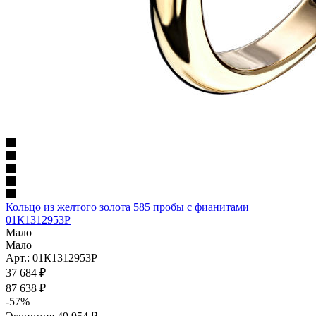
Кольцо из желтого золота 585 пробы с фианитами
01К1312953Р
Мало
Мало
Арт.: 01К1312953Р
37 684
₽
87 638
₽
-
57
%