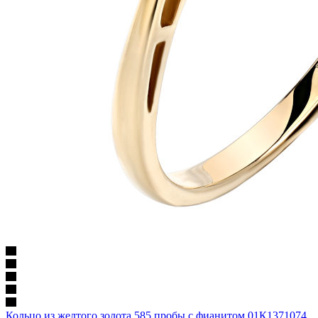
Кольцо из желтого золота 585 пробы c фианитом 01К1371074