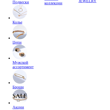
JEWELRY
Подвески
коллекции
Колье
Цепи
Мужской
ассортимент
Броши
Акции