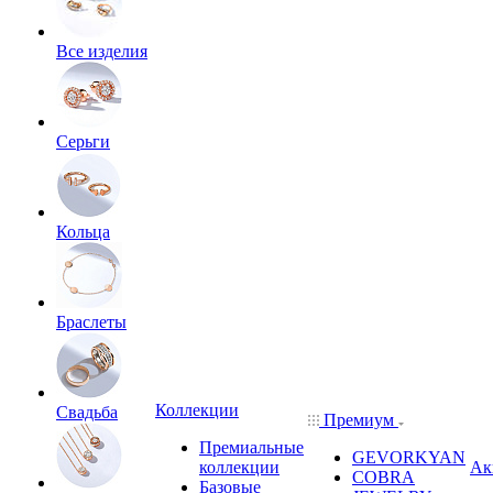
Все изделия
Серьги
Кольца
Браслеты
Коллекции
Свадьба
Премиум
Премиальные
GEVORKYAN
коллекции
Ак
COBRA
Базовые