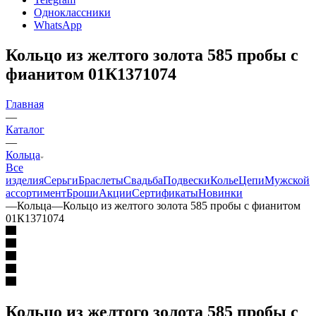
Одноклассники
WhatsApp
Кольцо из желтого золота 585 пробы c
фианитом 01К1371074
Главная
—
Каталог
—
Кольца
Все
изделия
Серьги
Браслеты
Свадьба
Подвески
Колье
Цепи
Мужской
ассортимент
Броши
Акции
Сертификаты
Новинки
—
Кольца
—
Кольцо из желтого золота 585 пробы c фианитом
01К1371074
Кольцо из желтого золота 585 пробы c