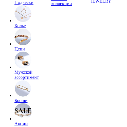
JEWELRY
Подвески
коллекции
Колье
Цепи
Мужской
ассортимент
Броши
Акции