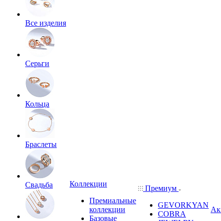
Все изделия
Серьги
Кольца
Браслеты
Коллекции
Свадьба
Премиум
Премиальные
GEVORKYAN
коллекции
Ак
COBRA
Базовые