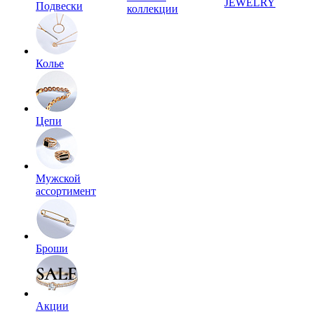
JEWELRY
Подвески
коллекции
Колье
Цепи
Мужской
ассортимент
Броши
Акции