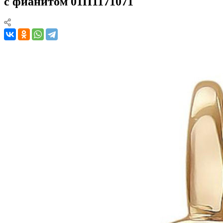
с фианитом 01П1171071