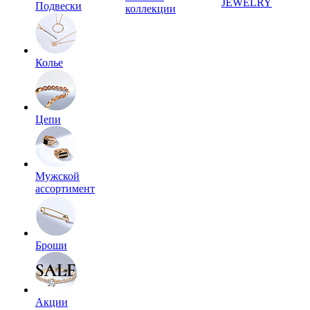
JEWELRY
Подвески
коллекции
Колье
Цепи
Мужской
ассортимент
Броши
Акции