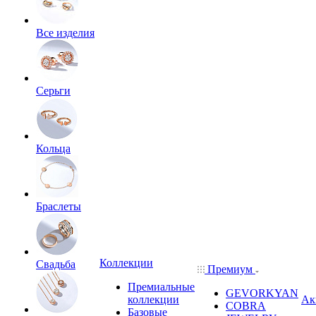
Все изделия
Серьги
Кольца
Браслеты
Коллекции
Свадьба
Премиум
Премиальные
GEVORKYAN
коллекции
Ак
COBRA
Базовые