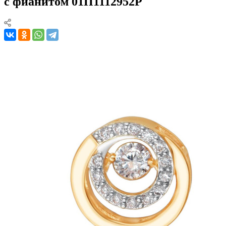
с фианитом 01П1112952Р