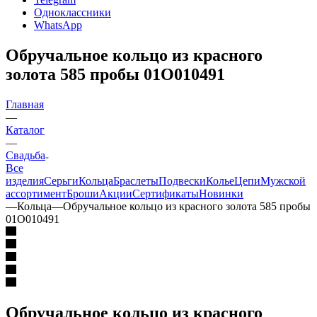
Одноклассники
WhatsApp
Обручальное кольцо из красного
золота 585 пробы 01О010491
Главная
—
Каталог
—
Свадьба
Все
изделия
Серьги
Кольца
Браслеты
Подвески
Колье
Цепи
Мужской
ассортимент
Броши
Акции
Сертификаты
Новинки
—
Кольца
—
Обручальное кольцо из красного золота 585 пробы
01О010491
Обручальное кольцо из красного