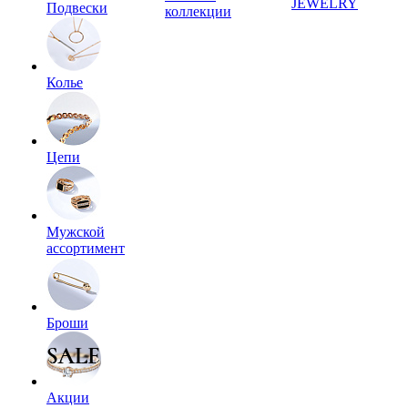
JEWELRY
Подвески
коллекции
Колье
Цепи
Мужской
ассортимент
Броши
Акции