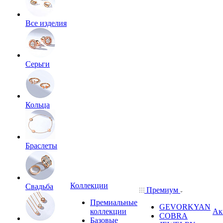
Все изделия
Серьги
Кольца
Браслеты
Коллекции
Свадьба
Премиум
Премиальные
GEVORKYAN
коллекции
Ак
COBRA
Базовые