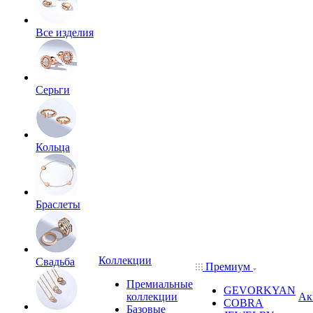
Все изделия
Серьги
Кольца
Браслеты
Коллекции
Свадьба
Премиум
Премиальные
GEVORKYAN
коллекции
Ак
COBRA
Базовые