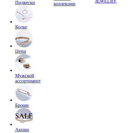
JEWELRY
Подвески
коллекции
Колье
Цепи
Мужской
ассортимент
Броши
Акции