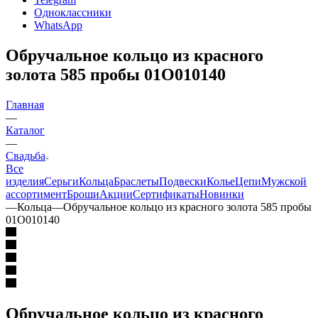
Одноклассники
WhatsApp
Обручальное кольцо из красного
золота 585 пробы 01О010140
Главная
—
Каталог
—
Свадьба
Все
изделия
Серьги
Кольца
Браслеты
Подвески
Колье
Цепи
Мужской
ассортимент
Броши
Акции
Сертификаты
Новинки
—
Кольца
—
Обручальное кольцо из красного золота 585 пробы
01О010140
Обручальное кольцо из красного