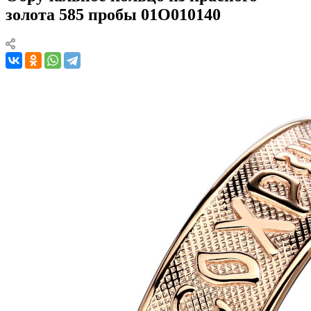
золота 585 пробы 01О010140