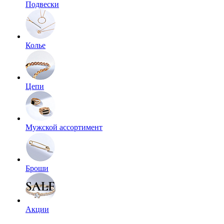
Подвески
Колье
Цепи
Мужской ассортимент
Броши
Акции