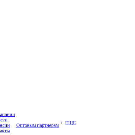
мпании
сти
+ ЕЩЕ
нсии
Оптовым партнерам
акты