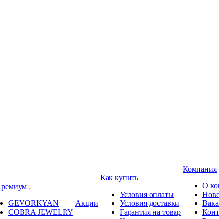
Компания
Как купить
О ко
ремиум
Условия оплаты
Ново
GEVORKYAN
Акции
Условия доставки
Вака
COBRA JEWELRY
Гарантия на товар
Конт