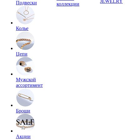
JEWELRY
Подвески
коллекции
Колье
Цепи
Мужской
ассортимент
Броши
Акции