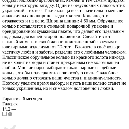
создают иллюзию драгоценных камней и тем самым придают
кольцу некоторую загадку. Один из безусловных плюсов этих
украшений – их вес. Такие кольца весят значительно меньше
аналогичных по ширине гладких колец. Конечно, это
отражается и на цене. Ширина шинки: 4.60 мм. Обручальное
кольцо поставляется в стильной подарочной упаковке и
брендированном бумажном пакете, что делает его идеальным
подарком для вашей второй половинки. Сделайте этот
важный момент в своей жизни поистине незабываемым с
ювелирными изделиями от "Эстет". Вложите в своё кольцо
частичку любви и заботы, разделив его с любимым человеком.
Классическое обручальное кольцо из красного золота никогда
не выходит из моды и станет прекрасным символом вашей
любви. Многие пары выбирают также парные свадебные
кольца, чтобы подчеркнуть свою особую связь. Свадебное
кольцо должно отражать ваши чувства и индивидуальность.
Поэтому уделите время выбору, и пусть ваше кольцо станет не
только украшением, но и символом долговечной любви.
Гарантия: 6 месяцев
Галерея
1/12
—