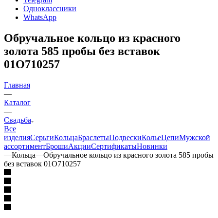
Одноклассники
WhatsApp
Обручальное кольцо из красного
золота 585 пробы без вставок
01О710257
Главная
—
Каталог
—
Свадьба
Все
изделия
Серьги
Кольца
Браслеты
Подвески
Колье
Цепи
Мужской
ассортимент
Броши
Акции
Сертификаты
Новинки
—
Кольца
—
Обручальное кольцо из красного золота 585 пробы
без вставок 01О710257