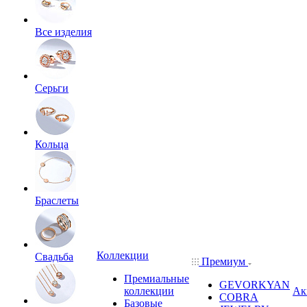
Все изделия
Серьги
Кольца
Браслеты
Коллекции
Свадьба
Премиум
Премиальные
GEVORKYAN
коллекции
Ак
COBRA
Базовые