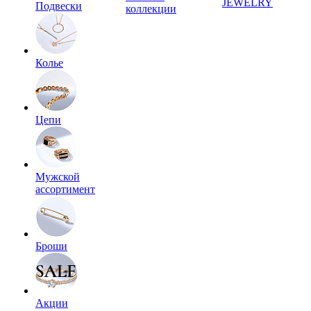
JEWELRY
Подвески
коллекции
Колье
Цепи
Мужской
ассортимент
Броши
Акции