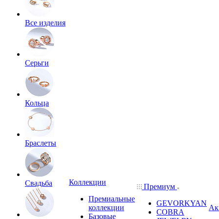
Все изделия
Серьги
Кольца
Браслеты
Коллекции
Свадьба
Премиум
Премиальные
GEVORKYAN
коллекции
Ак
COBRA
Базовые