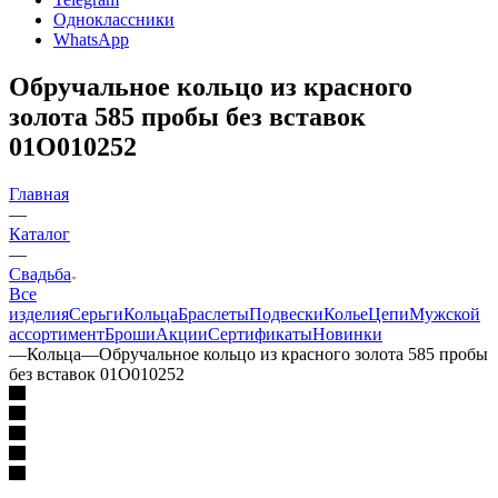
Одноклассники
WhatsApp
Обручальное кольцо из красного
золота 585 пробы без вставок
01О010252
Главная
—
Каталог
—
Свадьба
Все
изделия
Серьги
Кольца
Браслеты
Подвески
Колье
Цепи
Мужской
ассортимент
Броши
Акции
Сертификаты
Новинки
—
Кольца
—
Обручальное кольцо из красного золота 585 пробы
без вставок 01О010252