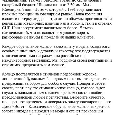
украшениями. Так же позволяет грамотно спланировать
свадебный бюджет. Ширина шинки: 3.50 мм. Мы -
Ювелирный дом «Эстет», который с 1991 года занимает
прочные позиции на ювелирном рынке. Наша компания
входит в пятерку лидеров отрасли по объемам производства и
реализации ювелирных изделий как в России, так и в странах
СНГ. Наш ассортимент насчитывает более 15 тысяч
наименований, что позволяет нам удовлетворить
разнообразные вкусы и пожелания наших клиентов.
Каждое обручальное кольцо, включая эту модель, создается с
особым вниманием к деталям и качеству, что подтверждается
многочисленными наградами на российских и
международных выставках. Мы гордимся своей репутацией и
стремимся предложить вам лучшее.
Кольцо поставляется в стильной подарочной коробке,
дополненной бумажным брендовым пакетом, что делает его
прекрасным выбором для особого случая. Подарите себе и
своему партнеру это символическое кольцо, которое будет
служить напоминанием о вашем крепком союзе и любви,
преодолевающей любые препятствия. Выберите качество,
проверенное временем, и доверьтесь опыту ювелиров нашего
Дома «Эстет». Классическое обручальное кольцо из красного
золота никогда не выходит из моды и станет прекрасным