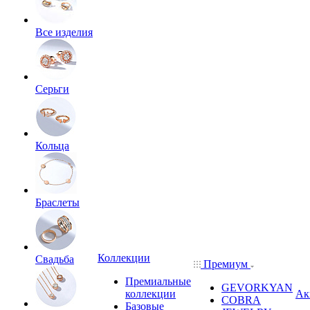
Все изделия
Серьги
Кольца
Браслеты
Коллекции
Свадьба
Премиум
Премиальные
GEVORKYAN
коллекции
Ак
COBRA
Базовые