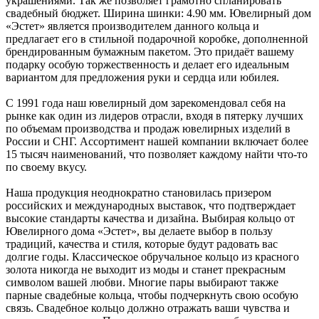
украшениями. Так же позволяет грамотно спланировать
свадебный бюджет. Ширина шинки: 4.90 мм. Ювелирный дом
«Эстет» является производителем данного кольца и
предлагает его в стильной подарочной коробке, дополненной
брендированным бумажным пакетом. Это придаёт вашему
подарку особую торжественность и делает его идеальным
вариантом для предложения руки и сердца или юбилея.
С 1991 года наш ювелирный дом зарекомендовал себя на
рынке как один из лидеров отрасли, входя в пятерку лучших
по объемам производства и продаж ювелирных изделий в
России и СНГ. Ассортимент нашей компании включает более
15 тысяч наименований, что позволяет каждому найти что-то
по своему вкусу.
Наша продукция неоднократно становилась призером
российских и международных выставок, что подтверждает
высокие стандарты качества и дизайна. Выбирая кольцо от
Ювелирного дома «Эстет», вы делаете выбор в пользу
традиций, качества и стиля, которые будут радовать вас
долгие годы. Классическое обручальное кольцо из красного
золота никогда не выходит из моды и станет прекрасным
символом вашей любви. Многие пары выбирают также
парные свадебные кольца, чтобы подчеркнуть свою особую
связь. Свадебное кольцо должно отражать ваши чувства и