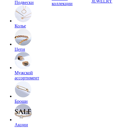
JEWELRY
Подвески
коллекции
Колье
Цепи
Мужской
ассортимент
Броши
Акции