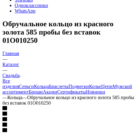
Одноклассники
WhatsApp
Обручальное кольцо из красного
золота 585 пробы без вставок
01О010250
Главная
—
Каталог
—
Свадьба
Все
изделия
Серьги
Кольца
Браслеты
Подвески
Колье
Цепи
Мужской
ассортимент
Броши
Акции
Сертификаты
Новинки
—
Кольца
—
Обручальное кольцо из красного золота 585 пробы
без вставок 01О010250