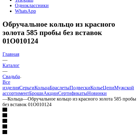
Одноклассники
WhatsApp
Обручальное кольцо из красного
золота 585 пробы без вставок
01О010124
Главная
—
Каталог
—
Свадьба
Все
изделия
Серьги
Кольца
Браслеты
Подвески
Колье
Цепи
Мужской
ассортимент
Броши
Акции
Сертификаты
Новинки
—
Кольца
—
Обручальное кольцо из красного золота 585 пробы
без вставок 01О010124