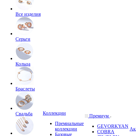
Все изделия
Серьги
Кольца
Браслеты
Коллекции
Свадьба
Премиум
Премиальные
GEVORKYAN
коллекции
Ак
COBRA
Базовые