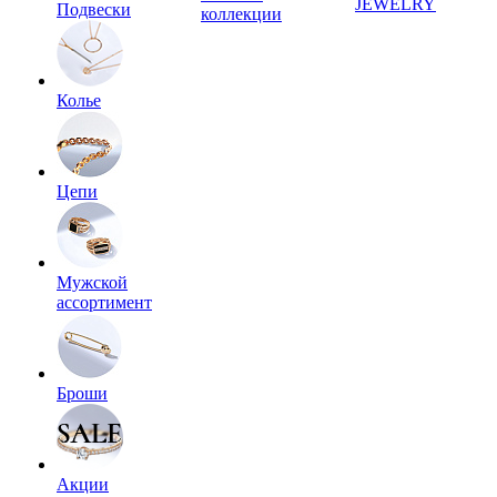
JEWELRY
Подвески
коллекции
Колье
Цепи
Мужской
ассортимент
Броши
Акции