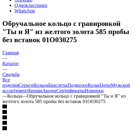
Одноклассники
WhatsApp
Обручальное кольцо с гравировкой
"Ты и Я" из желтого золота 585 пробы
без вставок 01О030275
Главная
—
Каталог
—
Свадьба
Все
изделия
Серьги
Кольца
Браслеты
Подвески
Колье
Цепи
Мужской
ассортимент
Броши
Акции
Сертификаты
Новинки
—
Кольца
—
Обручальное кольцо с гравировкой "Ты и Я" из
желтого золота 585 пробы без вставок 01О030275