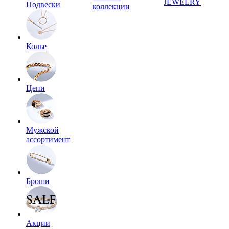
JEWELRY
Подвески
коллекции
Колье
Цепи
Мужской
ассортимент
Броши
Акции