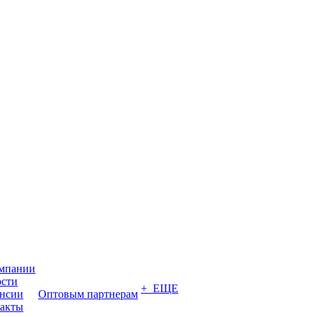
мпании
сти
+ ЕЩЕ
нсии
Оптовым партнерам
акты