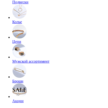
Подвески
Колье
Цепи
Мужской ассортимент
Броши
Акции