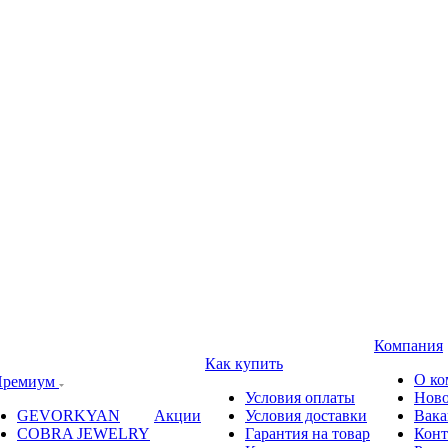
Компания
Как купить
О ко
ремиум
Условия оплаты
Ново
GEVORKYAN
Акции
Условия доставки
Вака
COBRA JEWELRY
Гарантия на товар
Конт