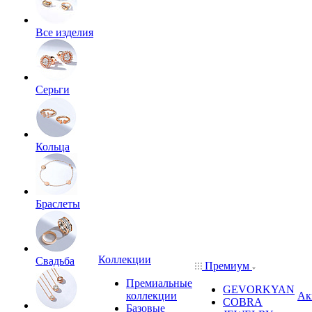
Все изделия
Серьги
Кольца
Браслеты
Коллекции
Свадьба
Премиум
Премиальные
GEVORKYAN
коллекции
Ак
COBRA
Базовые