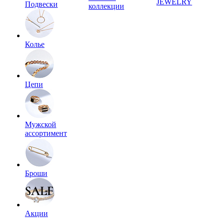
JEWELRY
Подвески
коллекции
Колье
Цепи
Мужской
ассортимент
Броши
Акции