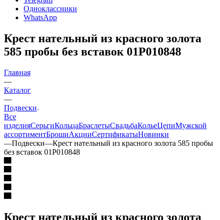
Одноклассники
WhatsApp
Крест нательный из красного золота
585 пробы без вставок 01Р010848
Главная
—
Каталог
—
Подвески
Все
изделия
Серьги
Кольца
Браслеты
Свадьба
Колье
Цепи
Мужской
ассортимент
Броши
Акции
Сертификаты
Новинки
—
Подвески
—
Крест нательный из красного золота 585 пробы
без вставок 01Р010848
Крест нательный из красного золота