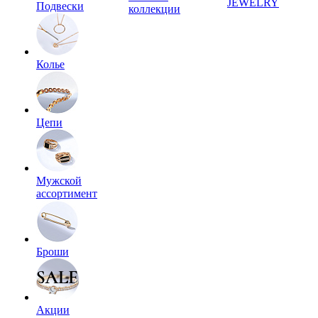
JEWELRY
Подвески
коллекции
Колье
Цепи
Мужской
ассортимент
Броши
Акции