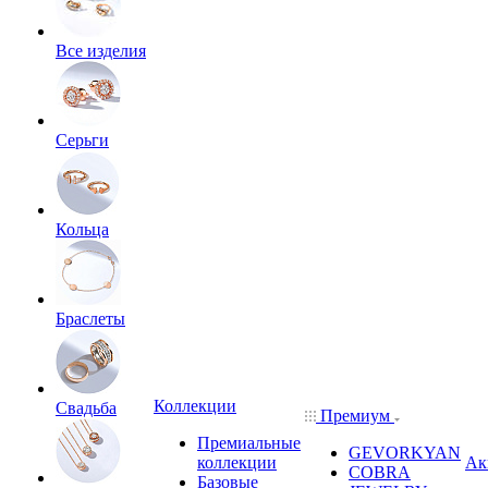
Все изделия
Серьги
Кольца
Браслеты
Коллекции
Свадьба
Премиум
Премиальные
GEVORKYAN
коллекции
Ак
COBRA
Базовые