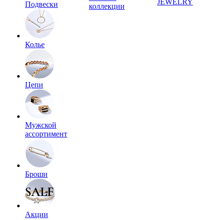
JEWELRY
Подвески
коллекции
Колье
Цепи
Мужской
ассортимент
Броши
Акции