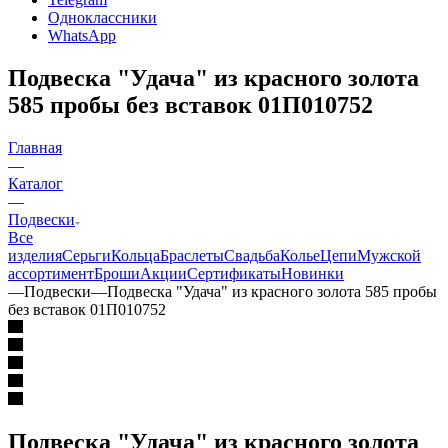
Одноклассники
WhatsApp
Подвеска "Удача" из красного золота
585 пробы без вставок 01П010752
Главная
—
Каталог
—
Подвески
Все
изделия
Серьги
Кольца
Браслеты
Свадьба
Колье
Цепи
Мужской
ассортимент
Броши
Акции
Сертификаты
Новинки
—
Подвески
—
Подвеска "Удача" из красного золота 585 пробы
без вставок 01П010752
Подвеска "Удача" из красного золота