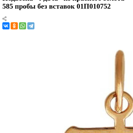
585 пробы без вставок 01П010752