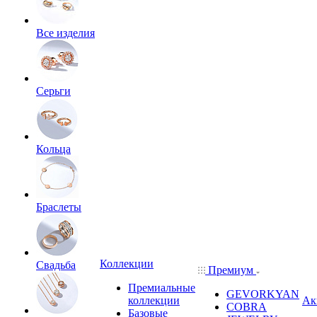
Все изделия
Серьги
Кольца
Браслеты
Коллекции
Свадьба
Премиум
Премиальные
GEVORKYAN
коллекции
Ак
COBRA
Базовые