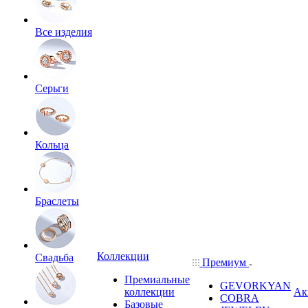
Все изделия
Серьги
Кольца
Браслеты
Коллекции
Свадьба
Премиум
Премиальные
GEVORKYAN
коллекции
Ак
COBRA
Базовые