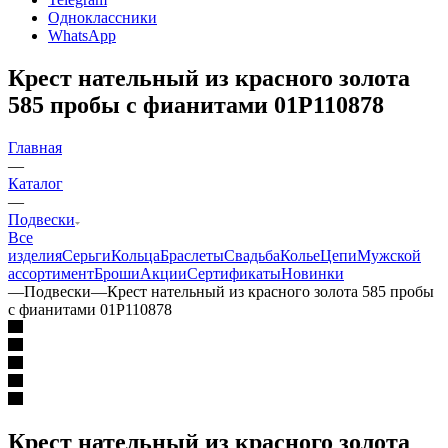
Одноклассники
WhatsApp
Крест нательный из красного золота
585 пробы с фианитами 01Р110878
Главная
—
Каталог
—
Подвески
Все
изделия
Серьги
Кольца
Браслеты
Свадьба
Колье
Цепи
Мужской
ассортимент
Броши
Акции
Сертификаты
Новинки
—
Подвески
—
Крест нательный из красного золота 585 пробы
с фианитами 01Р110878
Крест нательный из красного золота