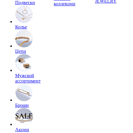
JEWELRY
Подвески
коллекции
Колье
Цепи
Мужской
ассортимент
Броши
Акции