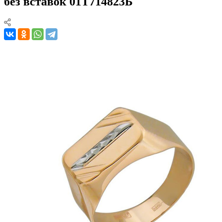
без вставок 01Т714823Б