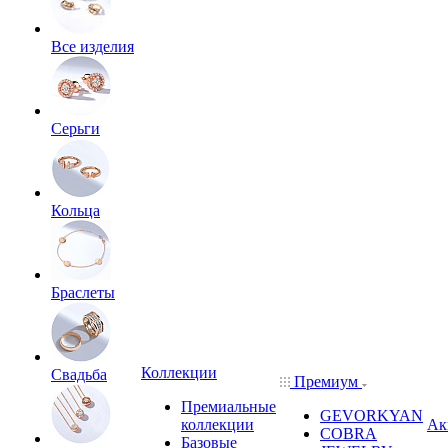
Все изделия
Серьги
Кольца
Браслеты
Коллекции
Свадьба
Премиум
Премиальные
GEVORKYAN
коллекции
Ак
COBRA
Базовые