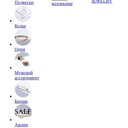
JEWELRY
Подвески
коллекции
Колье
Цепи
Мужской
ассортимент
Броши
Акции