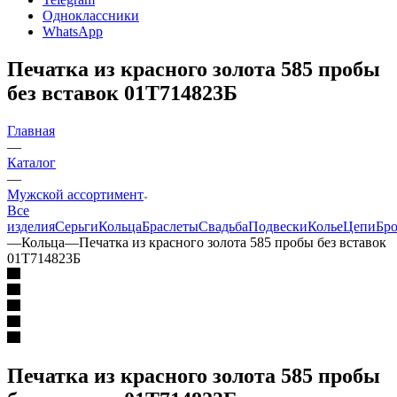
Одноклассники
WhatsApp
Печатка из красного золота 585 пробы
без вставок 01Т714823Б
Главная
—
Каталог
—
Мужской ассортимент
Все
изделия
Серьги
Кольца
Браслеты
Свадьба
Подвески
Колье
Цепи
Бр
—
Кольца
—
Печатка из красного золота 585 пробы без вставок
01Т714823Б
Печатка из красного золота 585 пробы