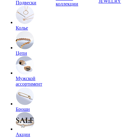
JEWELRY
Подвески
коллекции
Колье
Цепи
Мужской
ассортимент
Броши
Акции