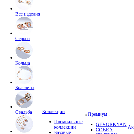
Все изделия
Серьги
Кольца
Браслеты
Коллекции
Свадьба
Премиум
Премиальные
GEVORKYAN
коллекции
Ак
COBRA
Базовые