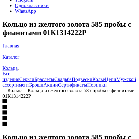
Одноклассники
WhatsApp
Кольцо из желтого золота 585 пробы с
фианитами 01К1314222Р
Главная
—
Каталог
—
Кольца
Все
изделия
Серьги
Браслеты
Свадьба
Подвески
Колье
Цепи
Мужской
ассортимент
Броши
Акции
Сертификаты
Новинки
—
Кольца
—
Кольцо из желтого золота 585 пробы с фианитами
01К1314222Р
Кольцо из желтого золота 585 пробы с