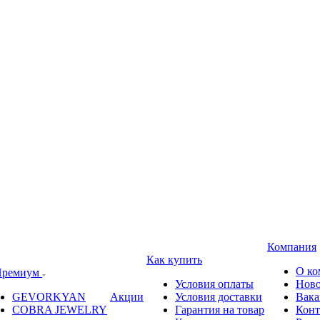
Компания
Как купить
О ко
ремиум
Условия оплаты
Ново
GEVORKYAN
Акции
Условия доставки
Вака
COBRA JEWELRY
Гарантия на товар
Конт