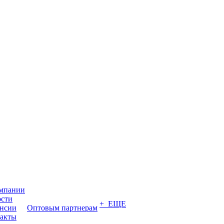
мпании
сти
+ ЕЩЕ
нсии
Оптовым партнерам
акты