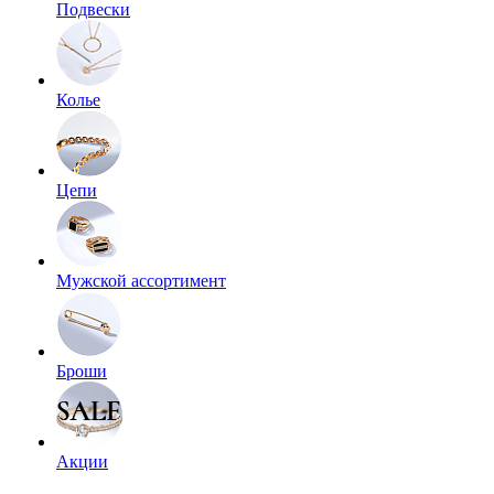
Подвески
Колье
Цепи
Мужской ассортимент
Броши
Акции