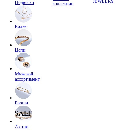
JEWELRY
Подвески
коллекции
Колье
Цепи
Мужской
ассортимент
Броши
Акции