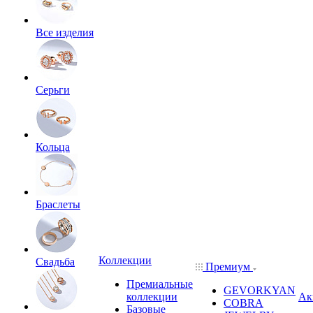
Все изделия
Серьги
Кольца
Браслеты
Коллекции
Свадьба
Премиум
Премиальные
GEVORKYAN
коллекции
Ак
COBRA
Базовые