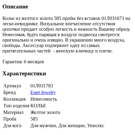
Описание
Колье из желтого золота 585 пробы без вставок 01Л031673 на
леске-невидимке. Визуальное впечатление отсутствия
цепочки придает особую легкость и нежность Вашему образу.
Невесомая, будто парящая в воздухе подвеска смотрится
оригинально и очень изящно. В украшении много воздуха,
свободы. Аксессуар подчеркнет одну из самых
притягательных частей - женскую ключицу и плечи.
Гарантия: 6 месяцев
Характеристики
Артикул
01Л031783
Бренд
Estet Jewelry
Коллекция
Невесомость
Тип изделия
КОЛЬЕ
Материал
Желтое золото
Проба
585
Для кого
Для мужчин, Для женщин, Унисекс