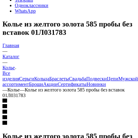
Одноклассники
WhatsApp
Колье из желтого золота 585 пробы без
вставок 01Л031783
Главная
—
Каталог
—
Колье
Все
изделия
Серьги
Кольца
Браслеты
Свадьба
Подвески
Цепи
Мужской
ассортимент
Броши
Акции
Сертификаты
Новинки
—
Колье
—
Колье из желтого золота 585 пробы без вставок
01Л031783
Колье из желтого золота 585 пробы без