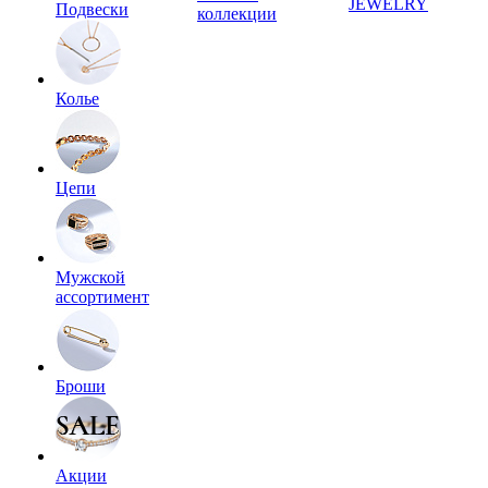
JEWELRY
Подвески
коллекции
Колье
Цепи
Мужской
ассортимент
Броши
Акции