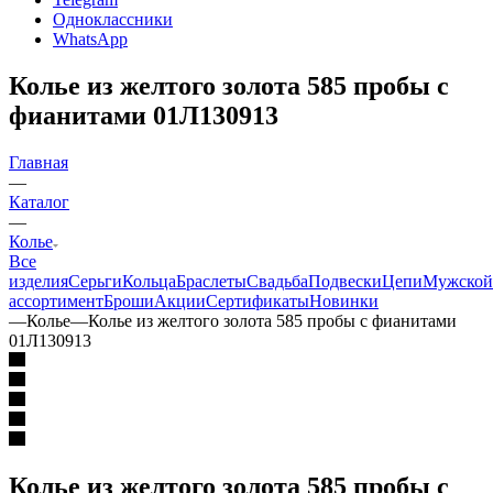
Одноклассники
WhatsApp
Колье из желтого золота 585 пробы с
фианитами 01Л130913
Главная
—
Каталог
—
Колье
Все
изделия
Серьги
Кольца
Браслеты
Свадьба
Подвески
Цепи
Мужской
ассортимент
Броши
Акции
Сертификаты
Новинки
—
Колье
—
Колье из желтого золота 585 пробы с фианитами
01Л130913
Колье из желтого золота 585 пробы с