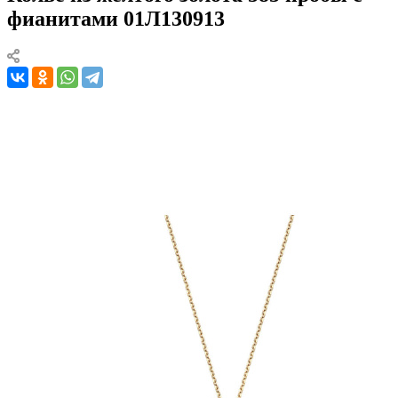
фианитами 01Л130913