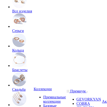
Все изделия
Серьги
Кольца
Браслеты
Коллекции
Свадьба
Премиум
Премиальные
GEVORKYAN
коллекции
Ак
COBRA
Базовые