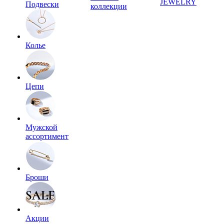
JEWELRY
Подвески
коллекции
Колье
Цепи
Мужской
ассортимент
Броши
Акции