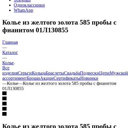
Одноклассники
WhatsApp
Колье из желтого золота 585 пробы с
фианитом 01Л130855
Главная
—
Каталог
—
Колье
Все
изделия
Серьги
Кольца
Браслеты
Свадьба
Подвески
Цепи
Мужской
ассортимент
Броши
Акции
Сертификаты
Новинки
—
Колье
—
Колье из желтого золота 585 пробы с фианитом
01Л130855
Колье из желтого золота 585 пробы с