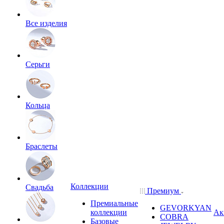
Все изделия
Серьги
Кольца
Браслеты
Коллекции
Свадьба
Премиум
Премиальные
GEVORKYAN
коллекции
Ак
COBRA
Базовые