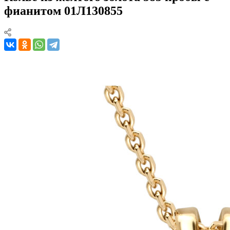
фианитом 01Л130855