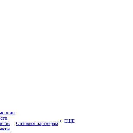
мпании
сти
+ ЕЩЕ
нсии
Оптовым партнерам
акты