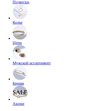
Подвески
Колье
Цепи
Мужской ассортимент
Броши
Акции