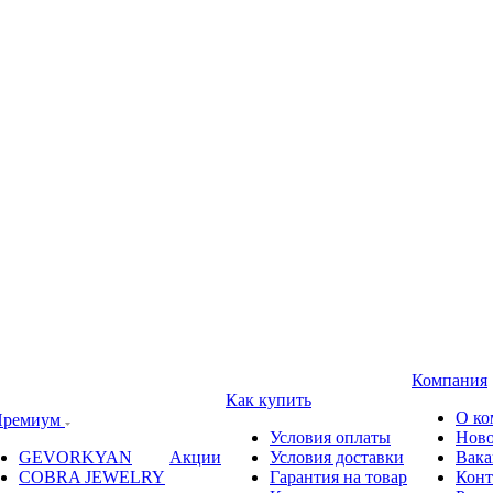
Компания
Как купить
О ко
ремиум
Условия оплаты
Ново
GEVORKYAN
Акции
Условия доставки
Вака
COBRA JEWELRY
Гарантия на товар
Конт