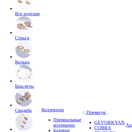
Все изделия
Серьги
Кольца
Браслеты
Коллекции
Свадьба
Премиум
Премиальные
GEVORKYAN
коллекции
Ак
COBRA
Базовые