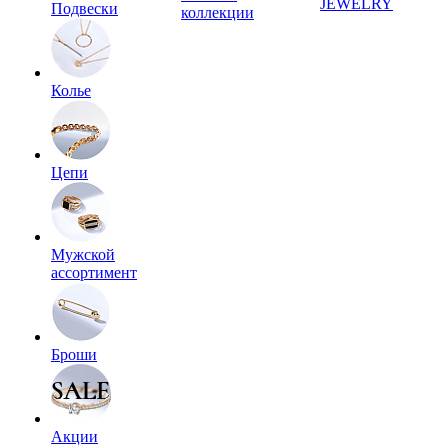
JEWELRY
Подвески
коллекции
Колье
Цепи
Мужской
ассортимент
Броши
Акции