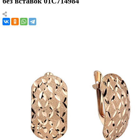
без вставок 01С714984