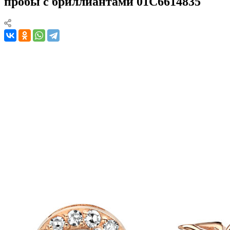
пробы с бриллиантами 01С6614835