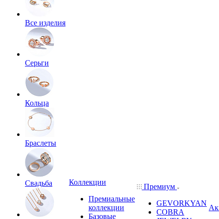
Все изделия
Серьги
Кольца
Браслеты
Коллекции
Свадьба
Премиум
Премиальные
GEVORKYAN
коллекции
Ак
COBRA
Базовые