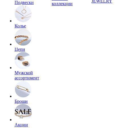
JEWELRY
Подвески
коллекции
Колье
Цепи
Мужской
ассортимент
Броши
Акции