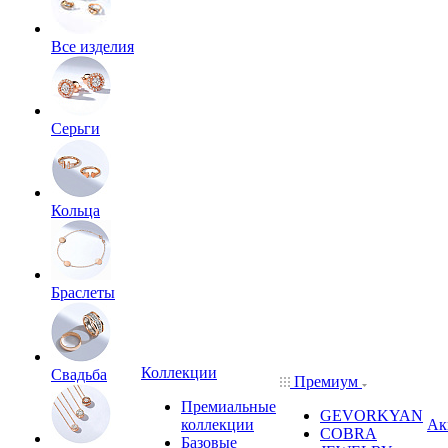
Все изделия
Серьги
Кольца
Браслеты
Коллекции
Свадьба
Премиум
Премиальные
GEVORKYAN
коллекции
Ак
COBRA
Базовые