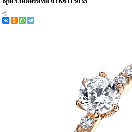
бриллиантами 01К6115035