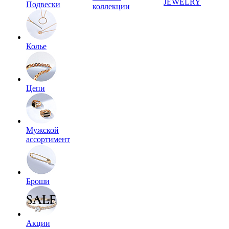
JEWELRY
Подвески
коллекции
Колье
Цепи
Мужской
ассортимент
Броши
Акции