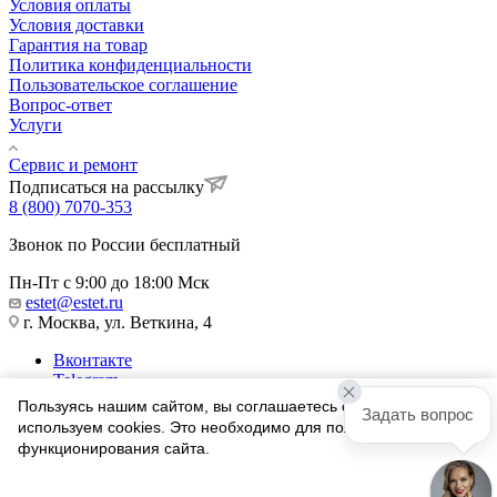
Условия оплаты
Условия доставки
Гарантия на товар
Политика конфиденциальности
Пользовательское соглашение
Вопрос-ответ
Услуги
Сервис и ремонт
Подписаться на рассылку
8 (800) 7070-353
Звонок по России бесплатный
Пн-Пт с 9:00 до 18:00 Мск
estet@estet.ru
г. Москва, ул. Веткина, 4
Вконтакте
Telegram
Одноклассники
Пользуясь нашим сайтом, вы соглашаетесь с тем, что мы
Задать вопрос
WhatsApp
используем cookies. Это необходимо для полноценного
функционирования сайта.
1991-2026 © Ювелирный Дом ЭСТЕТ
Соглашаюсь