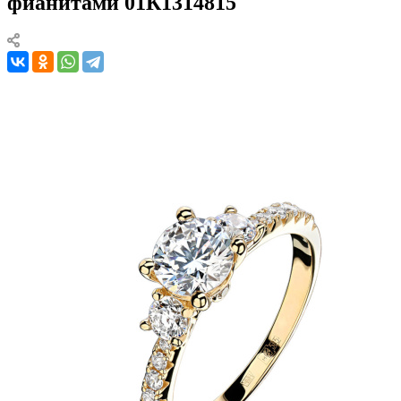
фианитами 01К1314815