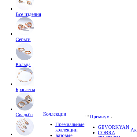
Все изделия
Серьги
Кольца
Браслеты
Коллекции
Свадьба
Премиум
Премиальные
GEVORKYAN
коллекции
Ак
COBRA
Базовые