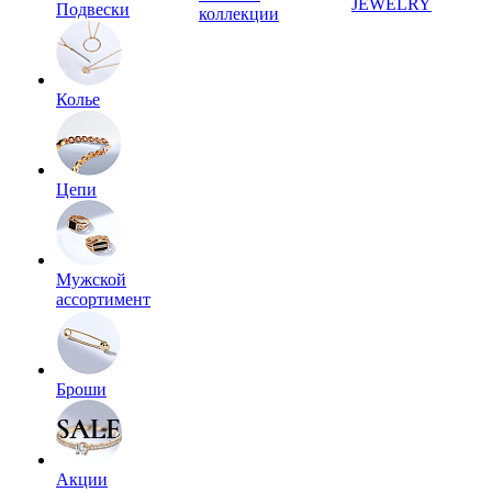
JEWELRY
Подвески
коллекции
Колье
Цепи
Мужской
ассортимент
Броши
Акции