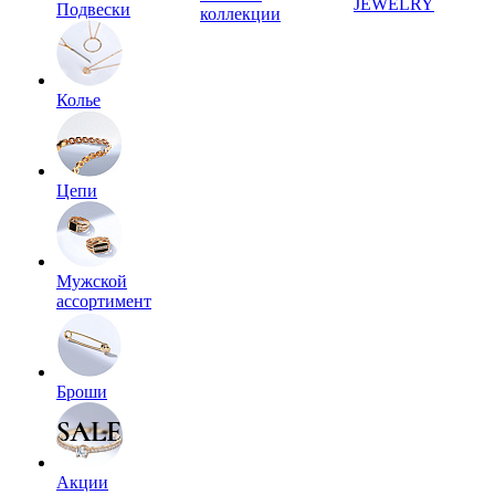
JEWELRY
Подвески
коллекции
Колье
Цепи
Мужской
ассортимент
Броши
Акции