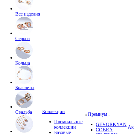
Все изделия
Серьги
Кольца
Браслеты
Коллекции
Свадьба
Премиум
Премиальные
GEVORKYAN
коллекции
Ак
COBRA
Базовые