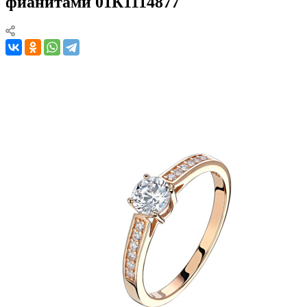
фианитами 01К1114877