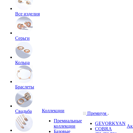
Все изделия
Серьги
Кольца
Браслеты
Коллекции
Свадьба
Премиум
Премиальные
GEVORKYAN
коллекции
Ак
COBRA
Базовые