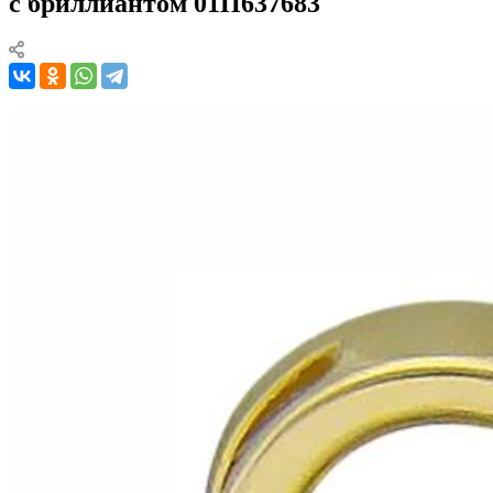
с бриллиантом 01П637683