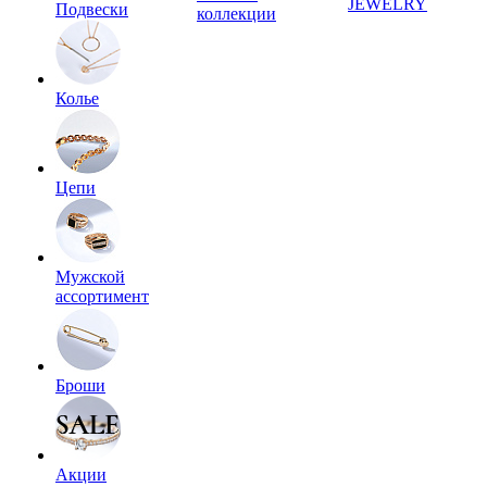
JEWELRY
Подвески
коллекции
Колье
Цепи
Мужской
ассортимент
Броши
Акции