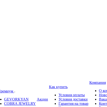
Компания
Как купить
О ко
ремиум
Условия оплаты
Ново
GEVORKYAN
Акции
Условия доставки
Вака
COBRA JEWELRY
Гарантия на товар
Конт