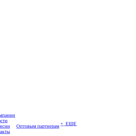
мпании
сти
+ ЕЩЕ
нсии
Оптовым партнерам
акты