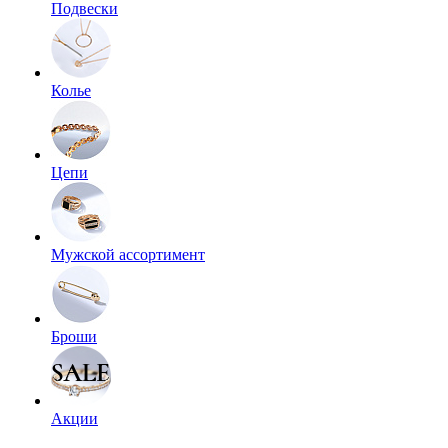
Подвески
Колье
Цепи
Мужской ассортимент
Броши
Акции